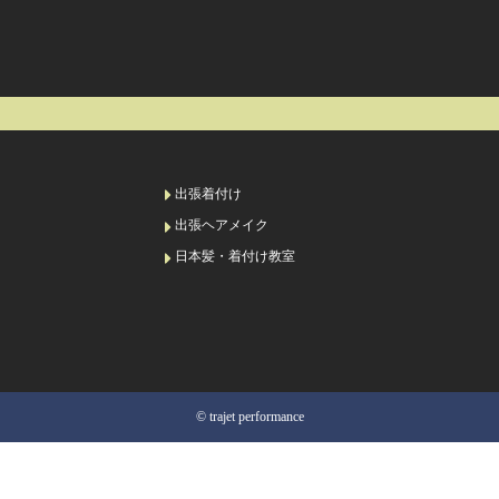
出張着付け
出張ヘアメイク
日本髪・着付け教室
© trajet performance