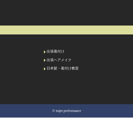
出張着付け
出張ヘアメイク
日本髪・着付け教室
© trajet performance